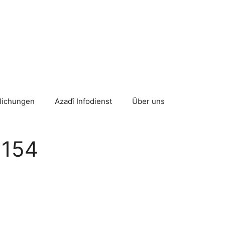
tlichungen
Azadî Infodienst
Über uns
 154