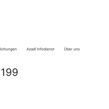
tlichungen
Azadî Infodienst
Über uns
 199