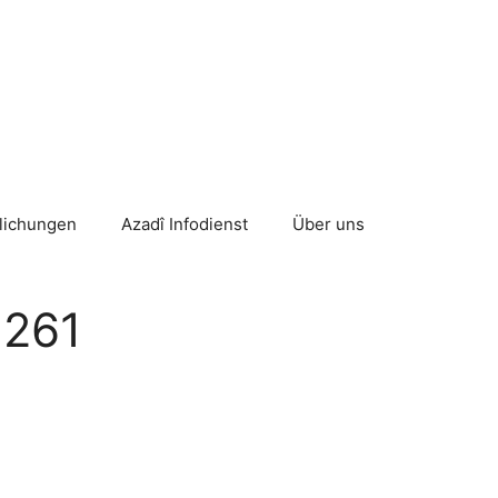
tlichungen
Azadî Infodienst
Über uns
 261