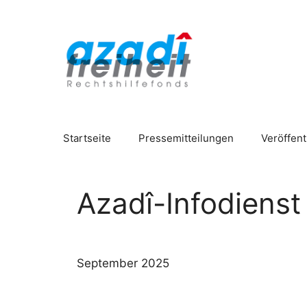
Zum
Inhalt
springen
Startseite
Pressemitteilungen
Veröffen
Azadî-Infodienst
September 2025