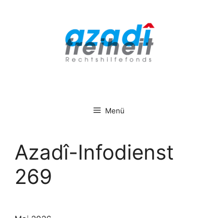
Zum
Inhalt
springen
Menü
Azadî-Infodienst
269