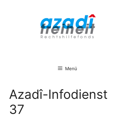
Zum
Inhalt
springen
Menü
Azadî-Infodienst
37